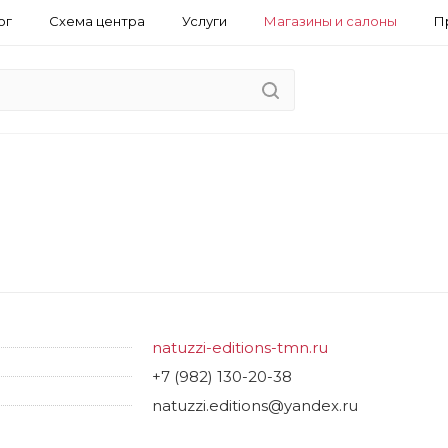
ог
Схема центра
Услуги
Магазины и салоны
П
natuzzi-editions-tmn.ru
+7 (982) 130-20-38
natuzzi.editions@yandex.ru