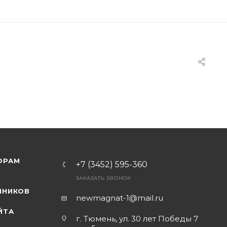
ОРАМ
+7 (3452) 595-360
ЗАКАЗАТЬ ЗВОНОК
Я
ННИКОВ
newmagnat-1@mail.ru
ЙТА
г. Тюмень
,
ул. 30 лет Победы 7