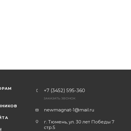
ОРАМ
+7 (3452) 595-360
ЗАКАЗАТЬ ЗВОНОК
Я
ННИКОВ
newmagnat-1@mail.ru
ЙТА
г. Тюмень
,
ул. 30 лет Победы 7
стр.5
Ы