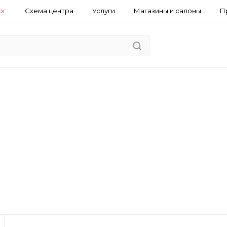
ог
Схема центра
Услуги
Магазины и салоны
П