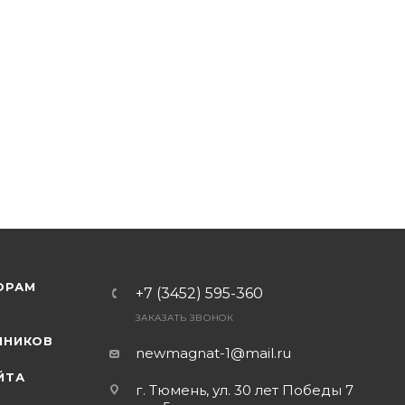
ОРАМ
+7 (3452) 595-360
ЗАКАЗАТЬ ЗВОНОК
Я
ННИКОВ
newmagnat-1@mail.ru
ЙТА
г. Тюмень
,
ул. 30 лет Победы 7