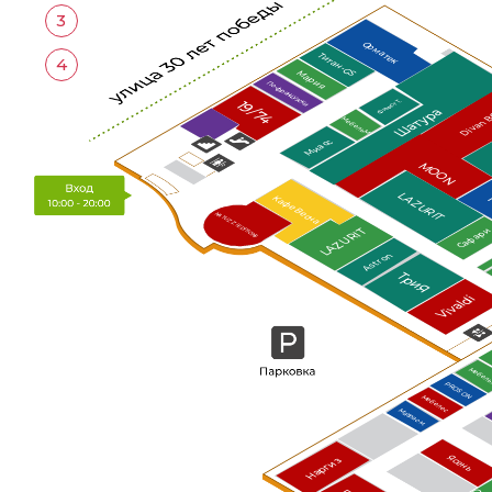
3
Орматек
Титан-GS
4
Мария
По-французски
Финист Т.
19/74
Divan 
Шатура
МебельМ
Миасс
MOON
LAZURIT
Кафе Весна
NATUZZI EDITIONS
LAZURIT
Сафар
Astron
ТриЯ
Vivaldi
Мебел
PROSON
Мебелес
Матрас-м.
Ясень
Наргиз