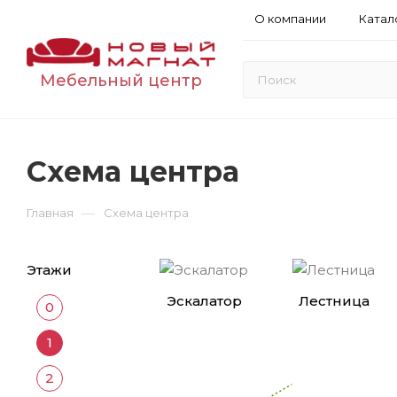
О компании
Катал
Мебельный центр
Схема центра
—
Главная
Схема центра
Этажи
Эскалатор
Лестница
0
1
2