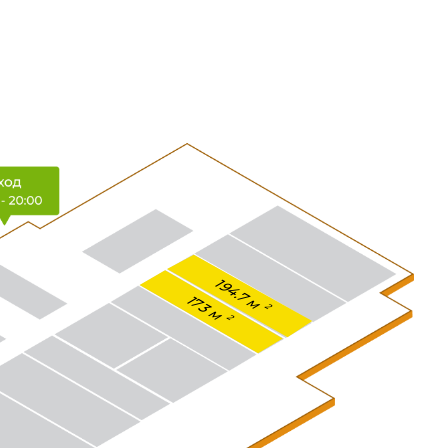
194.7 м
173 м
2
2