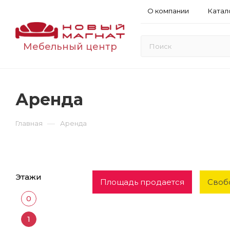
О компании
Катал
Мебельный центр
Аренда
—
Главная
Аренда
Этажи
Площадь продается
Своб
0
1