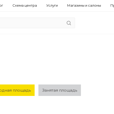
ог
Схема центра
Услуги
Магазины и салоны
П
одная площадь
Занятая площадь