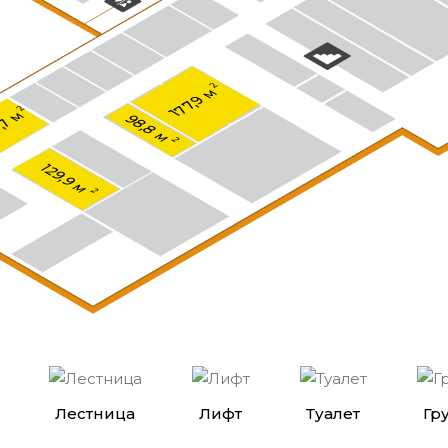
2
177,9 м
2
,7 м
98,8 м
2
129,9 м
2
Лестница
Лифт
Туалет
Гр