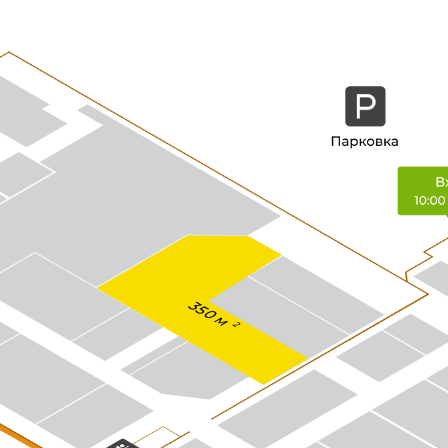
350 м
2