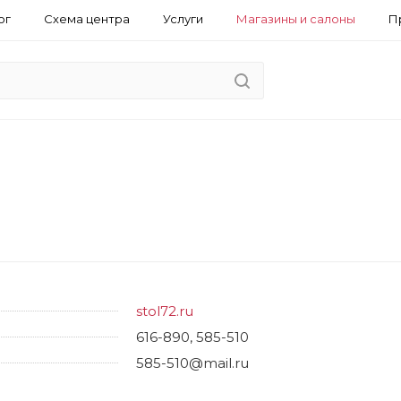
ог
Схема центра
Услуги
Магазины и салоны
П
stol72.ru
616-890, 585-510
585-510@mail.ru