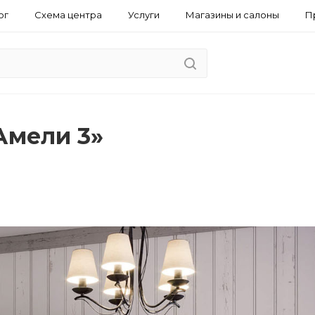
ог
Схема центра
Услуги
Магазины и салоны
П
Амели 3»