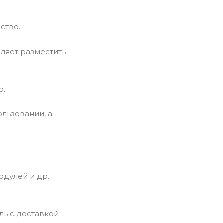
ство.
оляет разместить
о.
льзовании, а
дулей и др..
ль с доставкой