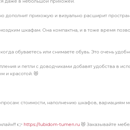
ся даже в небольшой прихожей.
но дополнит прихожую и визуально расширит простран
омоздким шкафам. Она компактна, и в тоже время позв
когда обуваетесь или снимаете обувь. Это очень удобн
ения и петли с доводчиками добавят удобства в испо
м и красотой. 😻
.
просам: стоимости, наполнению шкафов, вариациям мо
лайн!!! 👉
https://lubidom-tumen.ru
😻 Заказывайте мебе