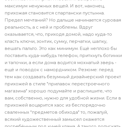
максимум ненужных вещей. И вот, наконец,
прихожая становится спартански пустынна.
Предел мечтаний? Но дальше начинается суровая
реальность, а с ней и проблемы. Вдруг
оказывается, что, приходя домой, надо куда-то
класть ключи, зонтик, сумку, перчатки, шапку,
вешать пальто. Это как минимум. Ещё неплохо бы
поставить куда-нибудь телефон, приткнуть ботинки
и тапочки, а если дома водится мохнатый зверь -
ещё и поводок с намордником. Резюме: перед
тем как создавать безумный дизайнерский проект
прихожей в стиле "прилавок перестроечного
магазина" хорошо подумайте и распишите, что
вам, собственно, нужно для удобной жизни. Если в
прихожей воцарится хаос из беспорядочно
сваленных "предметов обихода" то, пожалуй,
всякий художественный замысел окажется
погребённым под кучей хлама. А такого допускать